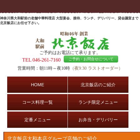
神奈川県大和駅前の老舗中華料理店 大型宴会、接待、ランチ、デリバリー、貸会議室まで
北京飯店にお任せ下さい。
ご予約はお電話にて承ります。
ご予約・お問合せについて
TEL
046-261-7160
営業時間：朝11時～夜10時
（夜9:30 ラストオーダー）
HOME
北京飯店のご紹介
コース料理一覧
ランチ限定メニュー
定番メニュー
お弁当・デリバリー
北京飯店大和本店グループ店舗のご紹介